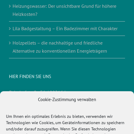
Heizungswasser: Der unsichtbare Grund für höhere
Heizkosten?
Lila Badgestaltung – Ein Badezimmer mit Charakter
Holzpellets – die nachhaltige und friedliche
Alternative zu konventionellen Energieträgern
HIER FINDEN SIE UNS
Bahnhofstraße 56 / 88316 Isny
Cookie-Zustimmung verwalten
Telefon:
0 75 62/93 10 1
Fax:
0 75 62/93 10 3
E-Mail:
info@kimmerle-isny.de
Um Ihnen ein optimales Erlebnis zu bieten, verwenden wir
Technologien wie Cookies, um Geräteinformationen zu speichern
und/oder darauf zuzugreifen. Wenn Sie diesen Technologien