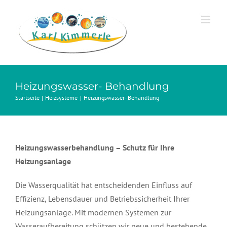
Zum
Inhalt
springen
Heizungswasser- Behandlung
Startseite
Heizsysteme
Heizungswasser- Behandlung
Heizungswasserbehandlung – Schutz für Ihre
Heizungsanlage
Die Wasserqualität hat entscheidenden Einfluss auf
Effizienz, Lebensdauer und Betriebssicherheit Ihrer
Heizungsanlage. Mit modernen Systemen zur
Wasseraufbereitung schützen wir neue und bestehende