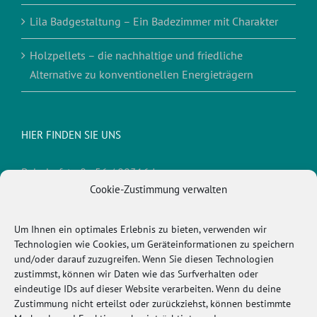
Lila Badgestaltung – Ein Badezimmer mit Charakter
Holzpellets – die nachhaltige und friedliche
Alternative zu konventionellen Energieträgern
HIER FINDEN SIE UNS
Bahnhofstraße 56 / 88316 Isny
Cookie-Zustimmung verwalten
Telefon:
0 75 62/93 10 1
Fax:
0 75 62/93 10 3
E-Mail:
info@kimmerle-isny.de
Um Ihnen ein optimales Erlebnis zu bieten, verwenden wir
Technologien wie Cookies, um Geräteinformationen zu speichern
und/oder darauf zuzugreifen. Wenn Sie diesen Technologien
zustimmst, können wir Daten wie das Surfverhalten oder
WICHTIGES
eindeutige IDs auf dieser Website verarbeiten. Wenn du deine
Zustimmung nicht erteilst oder zurückziehst, können bestimmte