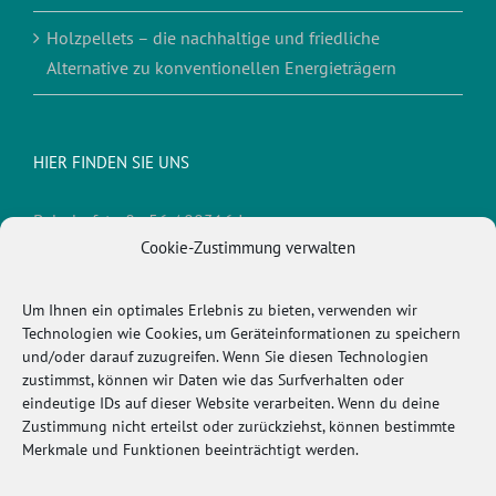
Holzpellets – die nachhaltige und friedliche
Alternative zu konventionellen Energieträgern
HIER FINDEN SIE UNS
Bahnhofstraße 56 / 88316 Isny
Cookie-Zustimmung verwalten
Telefon:
0 75 62/93 10 1
Fax:
0 75 62/93 10 3
E-Mail:
info@kimmerle-isny.de
Um Ihnen ein optimales Erlebnis zu bieten, verwenden wir
Technologien wie Cookies, um Geräteinformationen zu speichern
und/oder darauf zuzugreifen. Wenn Sie diesen Technologien
zustimmst, können wir Daten wie das Surfverhalten oder
WICHTIGES
eindeutige IDs auf dieser Website verarbeiten. Wenn du deine
Zustimmung nicht erteilst oder zurückziehst, können bestimmte
Merkmale und Funktionen beeinträchtigt werden.
Cookie-Richtlinie (EU)