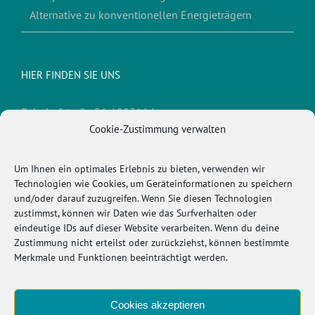
Alternative zu konventionellen Energieträgern
HIER FINDEN SIE UNS
Bahnhofstraße 56 / 88316 Isny
Cookie-Zustimmung verwalten
Telefon:
0 75 62/93 10 1
Fax:
0 75 62/93 10 3
E-Mail:
info@kimmerle-isny.de
Um Ihnen ein optimales Erlebnis zu bieten, verwenden wir
Technologien wie Cookies, um Geräteinformationen zu speichern
und/oder darauf zuzugreifen. Wenn Sie diesen Technologien
zustimmst, können wir Daten wie das Surfverhalten oder
WICHTIGES
eindeutige IDs auf dieser Website verarbeiten. Wenn du deine
Zustimmung nicht erteilst oder zurückziehst, können bestimmte
Cookie-Richtlinie (EU)
Merkmale und Funktionen beeinträchtigt werden.
Datenschutz / Haftung
Cookies akzeptieren