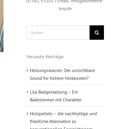
07562 93101 I Email: info@kimmerle-
isny.de
Suche
nach:
Neueste Beiträge
Heizungswasser: Der unsichtbare
Grund für höhere Heizkosten?
Lila Badgestaltung – Ein
Badezimmer mit Charakter
Holzpellets – die nachhaltige und
friedliche Alternative zu
konventionellen Energieträgern