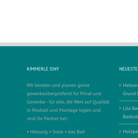
KIMMERLE ISNY
NEUESTE
Wir beraten und planen gerne
Heizun
gewerkeübergreifend für Privat und
Grund 
Gewerbe - für alle, die Wert auf Qualität
Lila Ba
in Produkt und Montage legen und
Badezi
sind Ihr Partner bei:
Holzpe
• Heizung • Solar • das Bad