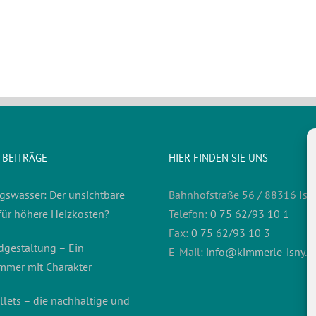
 BEITRÄGE
HIER FINDEN SIE UNS
gswasser: Der unsichtbare
Bahnhofstraße 56 / 88316 Isn
für höhere Heizkosten?
Telefon:
0 75 62/93 10 1
Fax:
0 75 62/93 10 3
dgestaltung – Ein
E-Mail:
info@kimmerle-isny.d
mmer mit Charakter
llets – die nachhaltige und