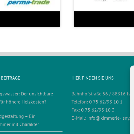
 BEITRÄGE
HIER FINDEN SIE UNS
gswasser: Der unsichtbare
Bahnhofstraße 56 / 88316 Isn
für höhere Heizkosten?
Telefon:
0 75 62/93 10 1
Fax:
0 75 62/93 10 3
dgestaltung – Ein
E-Mail:
info@kimmerle-isny.d
mmer mit Charakter