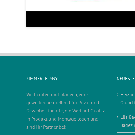
KIMMERLE ISNY
NEUESTE
Wir beraten und planen gerne
Heizun
gewerkeübergreifend für Privat und
Grund 
Gewerbe - für alle, die Wert auf Qualität
Lila Ba
in Produkt und Montage legen und
Badezi
sind Ihr Partner bei: