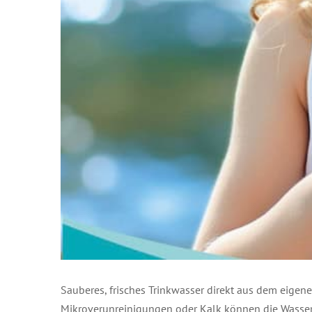
Sauberes, frisches Trinkwasser direkt aus dem eigen
Mikroverunreinigungen oder Kalk können die Wasserqu